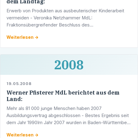
dem Landtag:
Erwerb von Produkten aus ausbeuterischer Kinderarbeit
vermeiden - Veronika Netzhammer MdL:
Fraktionsübergreifender Beschluss des
Wirtschaftsausschusses Beim Erwerb von Produkten soll
Weiterlesen →
die Landesregierung darauf achten, …
2008
19.05.2008
Werner Pfisterer MdL berichtet aus dem
Land:
Mehr als 81 000 junge Menschen haben 2007
Ausbildungsvertrag abgeschlossen - Bestes Ergebnis seit
dem Jahr 1990Im Jahr 2007 wurden in Baden-Württemberg
nach vorläufigen Ergebnissen des Statistischen
Weiterlesen →
Landesamtes knapp 81 …