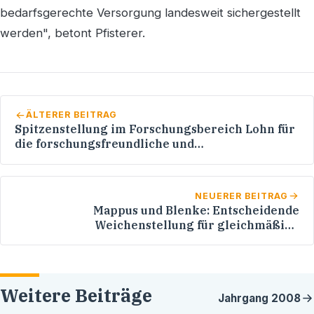
bedarfsgerechte Versorgung landesweit sichergestellt
werden", betont Pfisterer.
ÄLTERER BEITRAG
Spitzenstellung im Forschungsbereich Lohn für
die forschungsfreundliche und
zukunftsgerichtete Politik - Werner Pfisterer:
Auf den erreichten Erfolgen werden wir uns
nicht ausruhen
NEUERER BEITRAG
Mappus und Blenke: Entscheidende
Weichenstellung für gleichmäßige
Personaleinstellung bei Polizei - CDU-
Landtagsfraktion beschließt
Einstellungskorridor von 800 Stellen bereits ab
2008
Weitere Beiträge
Jahrgang
2008