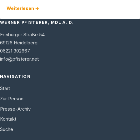
freut sich darüber, dass der Schule bei einem
Weiterlesen →
zuschussfähigem …
WERNER PFISTERER, MDL A. D.
Freiburger Straße 54
69126
Heidelberg
06221 302667
info@pfisterer.net
NAVIGATION
Start
Zur Person
Presse-Archiv
Kontakt
Suche