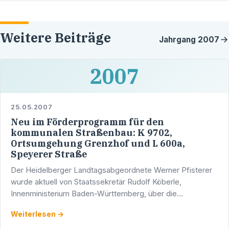
Weitere Beiträge
Jahrgang
2007
2007
25.05.2007
Neu im Förderprogramm für den
kommunalen Straßenbau: K 9702,
Ortsumgehung Grenzhof und L 600a,
Speyerer Straße
Der Heidelberger Landtagsabgeordnete Werner Pfisterer
wurde aktuell von Staatssekretär Rudolf Köberle,
Innenministerium Baden-Württemberg, über die
Neuaufnahmen 2007 des Förderprogramms für den
Weiterlesen →
kommunalen Straßenbau …