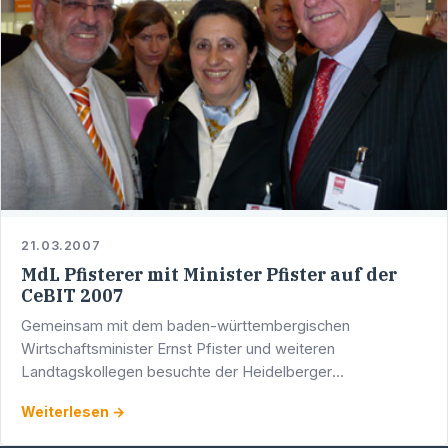
21.03.2007
MdL Pfisterer mit Minister Pfister auf der
CeBIT 2007
Gemeinsam mit dem baden-württembergischen
Wirtschaftsminister Ernst Pfister und weiteren
Landtagskollegen besuchte der Heidelberger
Landtagsabgeordnete Werner Pfisterer die CeBIT 2007,
Weiterlesen →
die weltgrößte Messe für …