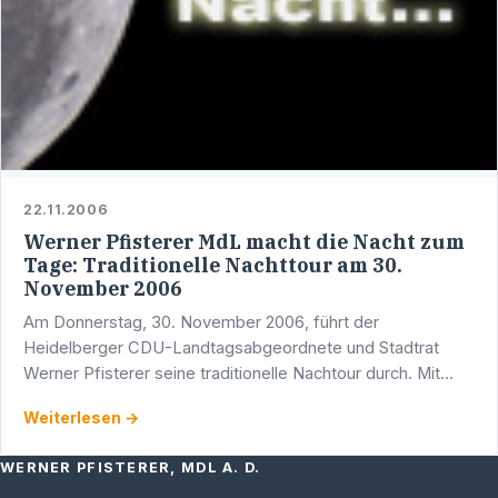
22.11.2006
Werner Pfisterer MdL macht die Nacht zum
Tage: Traditionelle Nachttour am 30.
November 2006
Am Donnerstag, 30. November 2006, führt der
Heidelberger CDU-Landtagsabgeordnete und Stadtrat
Werner Pfisterer seine traditionelle Nachtour durch. Mit
einem umfangreichen Programm möchte Pfisterer wieder
Weiterlesen →
Menschen …
WERNER PFISTERER, MDL A. D.