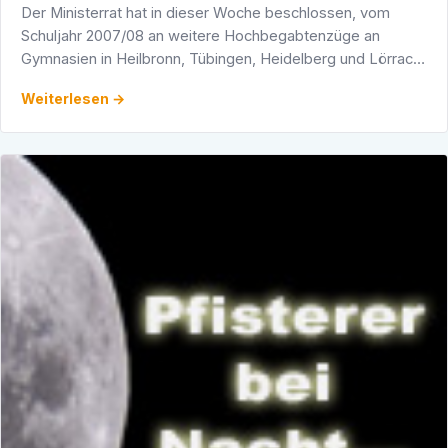
Der Ministerrat hat in dieser Woche beschlossen, vom
Schuljahr 2007/08 an weitere Hochbegabtenzüge an
Gymnasien in Heilbronn, Tübingen, Heidelberg und Lörrach
einzurichten. Dies teilt aktuell der Heidelberger …
Weiterlesen →