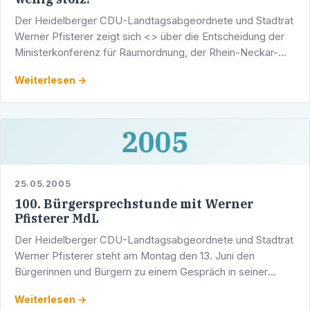
Der Heidelberger CDU-Landtagsabgeordnete und Stadtrat
Werner Pfisterer zeigt sich <> über die Entscheidung der
Ministerkonferenz für Raumordnung, der Rhein-Neckar-
Region den wichtigen Status einer Metropolregion …
Weiterlesen →
2005
25.05.2005
100. Bürgersprechstunde mit Werner
Pfisterer MdL
Der Heidelberger CDU-Landtagsabgeordnete und Stadtrat
Werner Pfisterer steht am Montag den 13. Juni den
Bürgerinnen und Bürgern zu einem Gespräch in seiner
Sprechstunde zur Verfügung. Im Wahlkreisbüro des
Weiterlesen →
Abgeordneten …