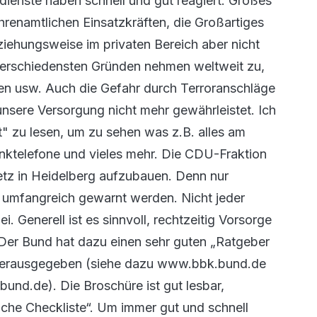
dienste haben schnell und gut reagiert. Großes
hrenamtlichen Einsatzkräften, die Großartiges
eziehungsweise im privaten Bereich aber nicht
 verschiedensten Gründen nehmen weltweit zu,
n usw. Auch die Gefahr durch Terroranschläge
 unsere Versorgung nicht mehr gewährleistet. Ich
" zu lesen, um zu sehen was z.B. alles am
unktelefone und vieles mehr. Die CDU-Fraktion
netz in Heidelberg aufzubauen. Denn nur
d umfangreich gewarnt werden. Nicht jeder
. Generell ist es sinnvoll, rechtzeitig Vorsorge
 Der Bund hat dazu einen sehr guten „Ratgeber
n“ herausgegeben (siehe dazu www.bbk.bund.de
bund.de). Die Broschüre ist gut lesbar,
liche Checkliste“. Um immer gut und schnell