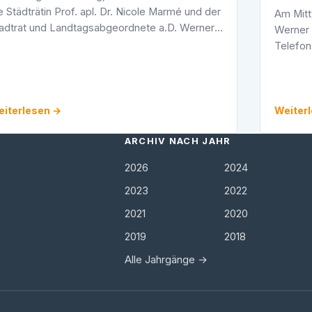
e Städträtin Prof. apl. Dr. Nicole Marmé und der
Am Mittw
adtrat und Landtagsabgeordnete a.D. Werner
Werner 
isterer um 17:00 Uhr eine gemeinsame
Telefon
rgersprechstunde an. Sie findet in den …
unter d
mobil u
iterlesen →
Weiter
ARCHIV NACH JAHR
2026
2024
2023
2022
2021
2020
2019
2018
Alle Jahrgänge →