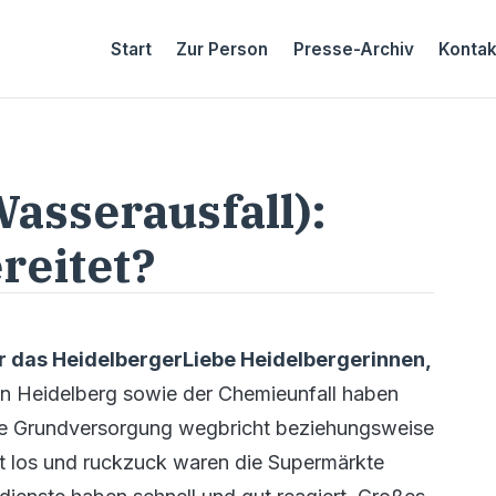
Start
Zur Person
Presse-Archiv
Kontak
Wasserausfall):
reitet?
ür das Heidelberger
Liebe Heidelbergerinnen,
in Heidelberg sowie der Chemieunfall haben
d die Grundversorgung wegbricht beziehungsweise
t los und ruckzuck waren die Supermärkte