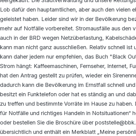
leergekauft. Die Stadtverwaltung und unsere Rettungs
Lob dafür den hauptamtlichen, aber auch den vielen e
geleistet haben. Leider sind wir in der Bevölkerung b
mehr auf Notfälle vorbereitet. Stromausfälle aus den
auch in der BRD wegen Netzüberlastung, Kabelschäde
kann man nicht ganz ausschließen. Relativ schnell ist
kann daher jedem nur empfehlen, das Buch "Black Out
Strom hängt: Kaffeemaschinen, Fernseher, Internet, F
hat den Antrag gestellt zu prüfen, wieder ein Sirenen
dadurch kann die Bevölkerung im Ernstfall schnell un
besitzt ein Funktelefon oder hat es ständig an und dabei
zu treffen und bestimmte Vorräte im Hause zu haben.
für Notfälle und richtiges Handeln in Notsituatione
oder bestellen Sie die Broschüre über poststelle@bbk.
übersichtlich und enthält ein Merkblatt „Meine persön