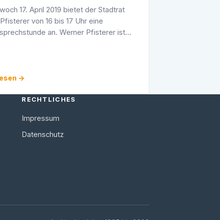
och 17. April 2019 bietet der Stadtrat
Pfisterer von 16 bis 17 Uhr eine
sprechstunde an. Werner Pfisterer ist
er Telefonnummer 06221-302667 oder
nter 0171-5564976 für Fragen oder …
lesen →
RECHTLICHES
Impressum
Datenschutz