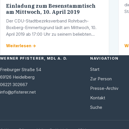
di
Einladung zum Besenstammtisch
am Mittwoch, 10. April 2019
St
Pf
Der CDU-Stadtbezirksverband Rohrbach-
Bü
Boxberg-Emmertsgrund lädt am Mittwoch, 10.
April 2019 ab 17:00 Uhr zu seinem beliebten
Besenstammtisch ein. Ort: "Kleine Schorsch",
Weiterlesen →
We
Hangäckerhöfe 5. Werner Pfisterer, Stadtrat und
…
WERNER PFISTERER, MDL A. D.
NAVIGATION
Start
Freiburger Straße 54
69126
Heidelberg
Zur Person
06221 302667
Presse-Archiv
info@pfisterer.net
Kontakt
Suche