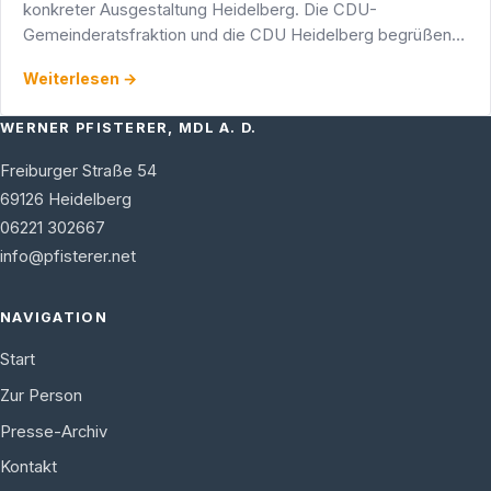
konkreter Ausgestaltung Heidelberg. Die CDU-
Gemeinderatsfraktion und die CDU Heidelberg begrüßen
die Entscheidung der Sozialdemokraten, den Neubau des
Weiterlesen →
…
WERNER PFISTERER, MDL A. D.
Freiburger Straße 54
69126
Heidelberg
06221 302667
info@pfisterer.net
NAVIGATION
Start
Zur Person
Presse-Archiv
Kontakt