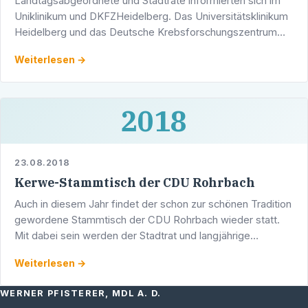
Landtagsabgeordnete und Stadträte informierten sich im
Uniklinikum und DKFZHeidelberg. Das Universitätsklinikum
Heidelberg und das Deutsche Krebsforschungszentrum
(DKFZ) sind von herausragender Bedeutung, nicht nur für
Weiterlesen →
…
2018
23.08.2018
Kerwe-Stammtisch der CDU Rohrbach
Auch in diesem Jahr findet der schon zur schönen Tradition
gewordene Stammtisch der CDU Rohrbach wieder statt.
Mit dabei sein werden der Stadtrat und langjährige
Landtagsabgeordnete a.D. Werner Pfisterer, Altstadtrat …
Weiterlesen →
WERNER PFISTERER, MDL A. D.