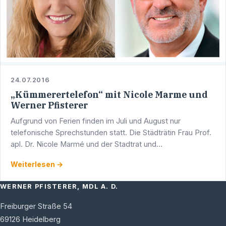
24.07.2016
„Kümmerertelefon“ mit Nicole Marme und
Werner Pfisterer
Aufgrund von Ferien finden im Juli und August nur
telefonische Sprechstunden statt. Die Städträtin Frau Prof.
apl. Dr. Nicole Marmé und der Stadtrat und
Landtagsabgeordnete a.D. Werner Pfisterer sind per E-
Weiterlesen →
Mail …
WERNER PFISTERER, MDL A. D.
Freiburger Straße 54
69126
Heidelberg