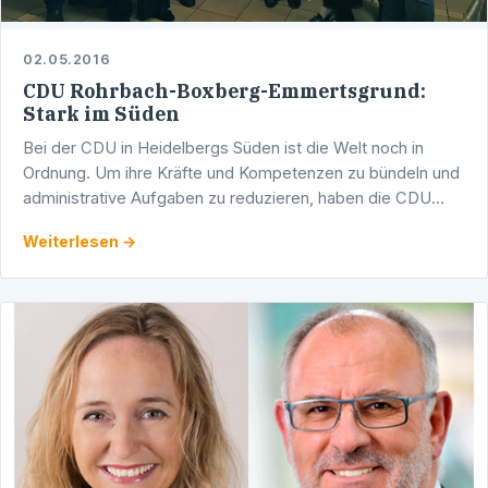
02.05.2016
CDU Rohrbach-Boxberg-Emmertsgrund:
Stark im Süden
Bei der CDU in Heidelbergs Süden ist die Welt noch in
Ordnung. Um ihre Kräfte und Kompetenzen zu bündeln und
administrative Aufgaben zu reduzieren, haben die CDU
Rohrbach und die CDU Boxberg-Emmertsgrund fusioniert.
Weiterlesen →
…