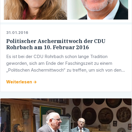
31.01.2016
Politischer Aschermittwoch der CDU
Rohrbach am 10. Februar 2016
Es ist bei der CDU Rohrbach schon lange Tradition
geworden, sich am Ende der Faschingszeit zu einem
„Politischen Aschermittwoch“ zu treffen, um sich von den
Mandatsträgern über die aktuelle Lage in Stadt, Land und
Weiterlesen →
Bund …