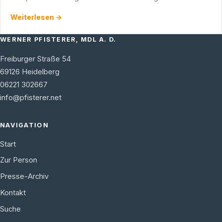
‚Herausforderungen der Gegenwart‘.Nach einleitenden
Weiterlesen →
Worten …
WERNER PFISTERER, MDL A. D.
Freiburger Straße 54
69126
Heidelberg
06221 302667
info@pfisterer.net
NAVIGATION
Start
Zur Person
Presse-Archiv
Kontakt
Suche