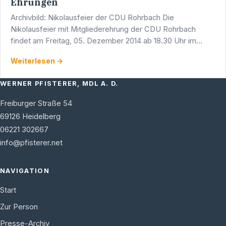
Ehrungen
Archivbild: Nikolausfeier der CDU Rohrbach Die
Nikolausfeier mit Mitgliederehrung der CDU Rohrbach
findet am Freitag, 05. Dezember 2014 ab 18.30 Uhr im
Gasthaus Roter Ochsen, Rathausstraße 55, in Heidelberg-
Weiterlesen →
Rohrbach …
WERNER PFISTERER, MDL A. D.
Freiburger Straße 54
69126
Heidelberg
06221 302667
info@pfisterer.net
NAVIGATION
Start
Zur Person
Presse-Archiv