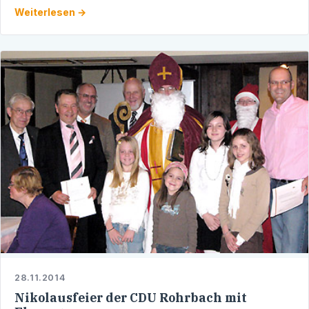
Nordbaden, der in Heidelberg stattfindet.
Weiterlesen →
Selbstverständlich …
28.11.2014
Nikolausfeier der CDU Rohrbach mit