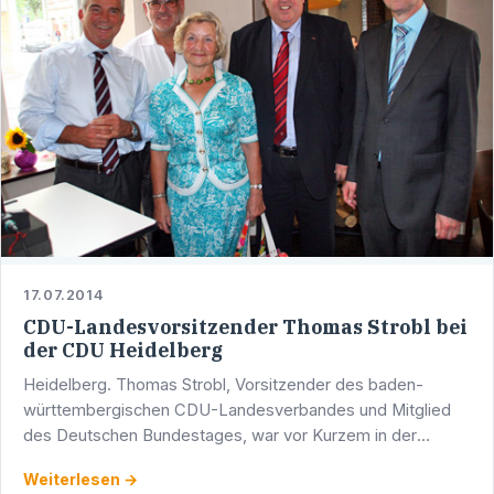
17.07.2014
CDU-Landesvorsitzender Thomas Strobl bei
der CDU Heidelberg
Heidelberg. Thomas Strobl, Vorsitzender des baden-
württembergischen CDU-Landesverbandes und Mitglied
des Deutschen Bundestages, war vor Kurzem in der
Neckarstadt zu Gast, um mit seinen Heidelberger
Weiterlesen →
Parteifreundinnen und …