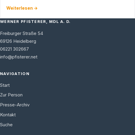
Bundestag in Berlin besucht. Es gab eine anregende
Weiterlesen →
Diskussion über alle …
WERNER PFISTERER, MDL A. D.
Freiburger Straße 54
69126
Heidelberg
06221 302667
info@pfisterer.net
NAVIGATION
Start
Zur Person
Presse-Archiv
Kontakt
Suche