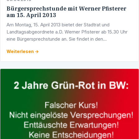
Bürgersprechstunde mit Werner Pfisterer
am 15. April 2013
Am Montag, 15. April 2013 bietet der Stadtrat und
Landtagsabgeordnete a.D. Werner Pfisterer ab 15.30 Uhr
eine Bürgersprechstunde an. Sie findet in den
Räumlichkeiten des CDU-Dienstleistungszentrums,
Weiterlesen →
Adlerstraße 1/5, …