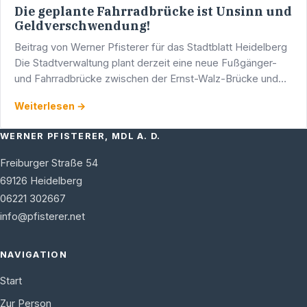
Die geplante Fahrradbrücke ist Unsinn und
Geldverschwendung!
Beitrag von Werner Pfisterer für das Stadtblatt Heidelberg
Die Stadtverwaltung plant derzeit eine neue Fußgänger-
und Fahrradbrücke zwischen der Ernst-Walz-Brücke und
dem Wehrsteg. Unsere CDU-Gemeinderatsfraktion …
Weiterlesen →
WERNER PFISTERER, MDL A. D.
Freiburger Straße 54
69126
Heidelberg
06221 302667
info@pfisterer.net
NAVIGATION
Start
Zur Person