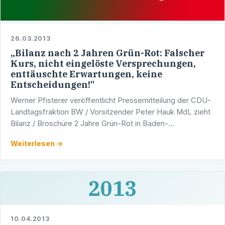
26.03.2013
„Bilanz nach 2 Jahren Grün-Rot: Falscher
Kurs, nicht eingelöste Versprechungen,
enttäuschte Erwartungen, keine
Entscheidungen!"
Werner Pfisterer veröffentlicht Pressemitteilung der CDU-
Landtagsfraktion BW / Vorsitzender Peter Hauk MdL zieht
Bilanz / Broschüre 2 Jahre Grün-Rot in Baden-
Württemberg„Auch zwei Jahre nach der Landtagswahl
Weiterlesen →
bleiben …
2013
10.04.2013