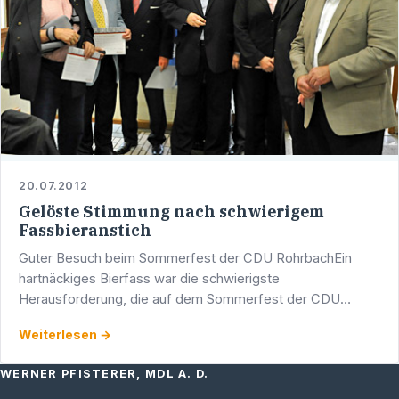
20.07.2012
Gelöste Stimmung nach schwierigem
Fassbieranstich
Guter Besuch beim Sommerfest der CDU RohrbachEin
hartnäckiges Bierfass war die schwierigste
Herausforderung, die auf dem Sommerfest der CDU
Rohrbach am Sonntag, 15.07.2012 an der Eichendorffhalle
Weiterlesen →
zu bewältigen war. Der …
WERNER PFISTERER, MDL A. D.