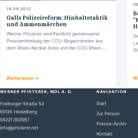
06
19.06.2012
B
Galls Polizeireform: Hinhaltetaktik
"
und Ammenmärchen
H
Werner Pfisterer veröffentlicht gemeinsame
Ge
Pressemitteilung der CDU-Abgeordneten aus
La
dem Rhein-Neckar-Kreis und der CDU Rhein-
Wi
Neckar / Harte Kritik an den Äußerungen des
ba
SPD-Innenministers und an der grün-roten …
mi
a.
Weiterlesen →
We
WERNER PFISTERER, MDL A. D.
NAVIGATION
Start
Freiburger Straße 54
69126
Heidelberg
Zur Person
06221 302667
Presse-Archiv
info@pfisterer.net
Kontakt