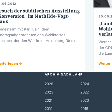
.06.2012
esuch der städtischen Ausstellung
Konversion" im Mathilde-Vogt-
20.06.
aus
„Land
Wohle
meinsam mit Karl Klein, dem
verla
ndtagsabgeordneten des Wahlkreises
esloch, der den Wahlkreis Heidelberg für die
Werner 
den-württembergische CDU-Landtagsfraktion
der CDU
tbetreut, besuchten aktuell Stadtrat und MdL
die Lan
D. Werner …
Interna
iterlesen →
Weiter
jegliche
ARCHIV NACH JAHR
2026
2024
2023
2022
2021
2020
2019
2018