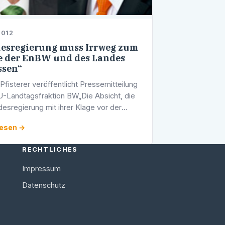
2012
esregierung muss Irrweg zum
 der EnBW und des Landes
ssen“
Pfisterer veröffentlicht Pressemitteilung
-Landtagsfraktion BW„Die Absicht, die
desregierung mit ihrer Klage vor der
tionalen Handelskammer verfolgt, ist in
lesen →
r Hinsicht ein Skandal. …
RECHTLICHES
Impressum
Datenschutz