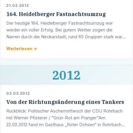
21.02.2012
164. Heidelberger Fastnachtsumzug
Der heutige 164. Heidelberger Fastnachtsumzug war
wieder ein voller Erfolg. Bei gutem Wetter zogen die
Narren durch die Neckarstadt, rund 65 Gruppen stark war
der "Narrenwurm", Zehntausende am Straßenrand als
Weiterlesen →
Zuschauer. …
2012
02.03.2012
Von der Richtungsänderung eines Tankers
Rückblick: Politischer Aschermittwoch der CDU Rohrbach
mit Werner Pfisterer / "Grün-Rot am Pranger"Am
22.02.2012 fand im Gasthaus „Roter Ochsen“ in Rohrbach
die traditionelle Veranstaltung der CDU Rohrbach zum …