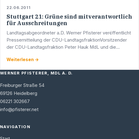
22.06.2011
Stuttgart 21: Grüne sind mitverantwortlich
für Ausschreitungen
Landtagsabgeordneter a.D. Werner Pfisterer veröffentlicht
Pressemitteilung der CDU-LandtagsfraktionVorsitzender
der CDU-Landtagsfraktion Peter Hauk MdL und die
verkehrspolitische Sprecherin Nicole Razavi MdL: „Ich bin
Weiterlesen →
…
WERNER PFISTERER, MDL A. D.
Freiburger Straße 54
69126
Heidelberg
06221 302667
info@pfisterer.net
NAVIGATION
Start