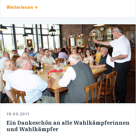
rechtsgültige Verträge und das daraus resultierende
Weiterlesen →
Baurecht, damit kann sie …
19.05.2011
Ein Dankeschön an alle Wahlkämpferinnen
und Wahlkämpfer