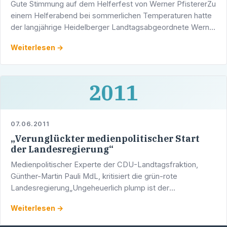
Gute Stimmung auf dem Helferfest von Werner PfistererZu
einem Helferabend bei sommerlichen Temperaturen hatte
der langjährige Heidelberger Landtagsabgeordnete Werner
Pfisterer (CDU) zahlreiche Mitglieder der CDU und JU …
Weiterlesen →
2011
07.06.2011
„Verunglückter medienpolitischer Start
der Landesregierung“
Medienpolitischer Experte der CDU-Landtagsfraktion,
Günther-Martin Pauli MdL, kritisiert die grün-rote
Landesregierung„Ungeheuerlich plump ist der
medienpolitische Start von Grün-Rot ausgefallen“. Mit
Weiterlesen →
scharfer Kritik …