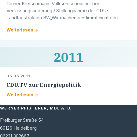
Grüner Kretschmann: Volksentscheid nur bei
Verfassungsänderung / Stellungnahme der CDU-
Landtagsfraktion BW„Wir machen bestimmt nicht den
Steigbügelhalter für die Grünen beim Thema Stuttgart 21.
Weiterlesen →
Erst den Bürgern die …
2011
05.05.2011
CDU.TV zur Energiepolitik
Weiterlesen →
WERNER PFISTERER, MDL A. D.
Freiburger Straße 54
69126
Heidelberg
06221 302667