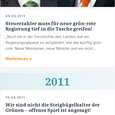
05.05.2011
Steuerzahler muss für neue grün-rote
Regierung tief in die Tasche greifen!
„Noch nie in der Geschichte des Landes war ein
Regierungsapparat so aufgebläht, wie der künftig grün-
rote. Neue Ministerien, neue Minister und ein nicht
unbedeutender Teil davon kommt aus Berlin. Das ist das 1.
Weiterlesen →
Signal, …
2011
19.04.2011
Wir sind nicht die Steigbügelhalter der
Grünen – offenes Spiel ist angesagt!