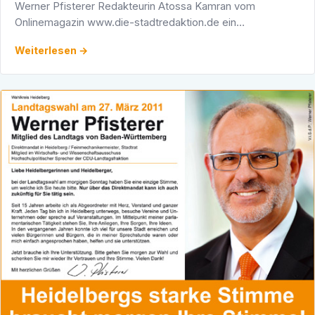
Werner Pfisterer Redakteurin Atossa Kamran vom
Onlinemagazin www.die-stadtredaktion.de ein
ausführliches Interview zur Landtagswahl am kommenden
Weiterlesen →
Sonntag, 27. März 2011. …