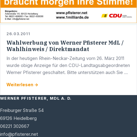
26.03.2011
Wahlwerbung von Werner Pfisterer MdL /
Wahlhinweis / Direktmandat
In der heutigen Rhein-Neckar-Zeitung vom 26. März 2011
wurde obige Anzeige für den CDU-Landtagsabgeordneten
Werner Pfisterer geschaltet. Bitte unterstützen auch Sie mit
Ihrer Stimme Werner Pfisterer. Wichtiger Hinweis: …
Weiterlesen →
WERNER PFISTERER, MDL A. D.
Freiburger Straße 54
69126
Heidelberg
06221 302667
info@pfisterer.net