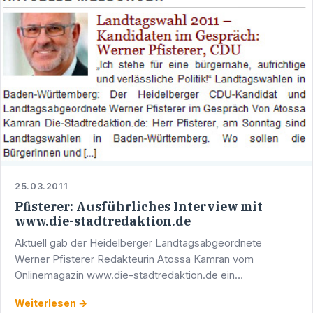
25.03.2011
Pfisterer: Ausführliches Interview mit
www.die-stadtredaktion.de
Aktuell gab der Heidelberger Landtagsabgeordnete
Werner Pfisterer Redakteurin Atossa Kamran vom
Onlinemagazin www.die-stadtredaktion.de ein
ausführliches Interview zur Landtagswahl am kommenden
Weiterlesen →
Sonntag, 27. März 2011. …