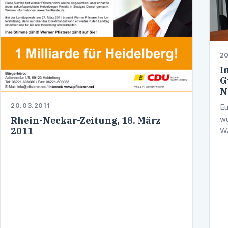
20
I
G
N
20.03.2011
Eu
wü
Rhein-Neckar-Zeitung, 18. März
2011
Wa
Rä
ve
…