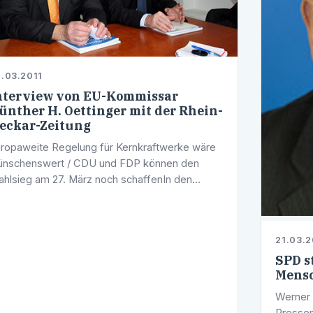
.03.2011
nterview von EU-Kommissar
ünther H. Oettinger mit der Rhein-
eckar-Zeitung
ropaweite Regelung für Kernkraftwerke wäre
nschenswert / CDU und FDP können den
hlsieg am 27. März noch schaffenIn den
umlichkeiten der KliBA Heidelberg fand am
rgangenen Freitag, 18. März 2011, ein Interview
21.03.2
SPD s
Mensc
Werner 
Pressem