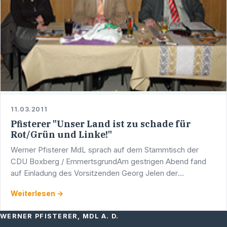
11.03.2011
Pfisterer "Unser Land ist zu schade für
Rot/Grün und Linke!"
Werner Pfisterer MdL sprach auf dem Stammtisch der
CDU Boxberg / EmmertsgrundAm gestrigen Abend fand
auf Einladung des Vorsitzenden Georg Jelen der
traditionelle Stammtisch der CDU Boxberg/Emmertsgrund
Weiterlesen →
statt. Neben …
WERNER PFISTERER, MDL A. D.