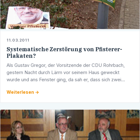
11.03.2011
Systematische Zerstörung von Pfisterer-
Plakaten?
Als Gustav Gregor, der Vorsitzende der CDU Rohrbach,
gestern Nacht durch Lärm vor seinem Haus geweckt
wurde und ans Fenster ging, da sah er, dass sich zwei
junge Männer an Pfisterer- und CDU-Plakaten zu schaffen
Weiterlesen →
…