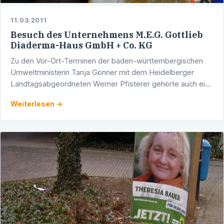
11.03.2011
Besuch des Unternehmens M.E.G. Gottlieb
Diaderma-Haus GmbH + Co. KG
Zu den Vor-Ort-Terminen der baden-württembergischen
Umweltministerin Tanja Gönner mit dem Heidelberger
Landtagsabgeordneten Werner Pfisterer gehörte auch ein
Besuch des Unternehmens M.E.G. Gottlieb Diaderma-Haus
Weiterlesen →
GmbH + …