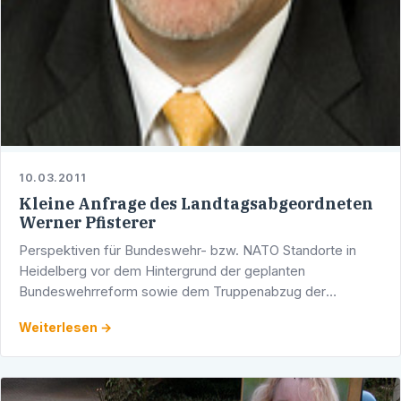
10.03.2011
Kleine Anfrage des Landtagsabgeordneten
Werner Pfisterer
Perspektiven für Bundeswehr- bzw. NATO Standorte in
Heidelberg vor dem Hintergrund der geplanten
Bundeswehrreform sowie dem Truppenabzug der
Amerikanischen Streitkräfte Heidelberg / Stuttgart. Vor
Weiterlesen →
Kurzem hatte sich der …