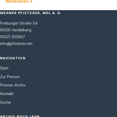
Weiterlesen →
…
WERNER PFISTERER, MDL A. D.
Freiburger Straße 54
69126
Heidelberg
06221 302667
info@pfisterer.net
NAVIGATION
Start
Zur Person
Presse-Archiv
Kontakt
Suche
ARCHIV NACH JAHR