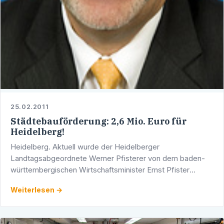
25.02.2011
Städtebauförderung: 2,6 Mio. Euro für
Heidelberg!
Heidelberg. Aktuell wurde der Heidelberger
Landtagsabgeordnete Werner Pfisterer von dem baden-
württembergischen Wirtschaftsminister Ernst Pfister
darüber informiert, dass auch die Stadt Heidelberg von
Weiterlesen →
dem …