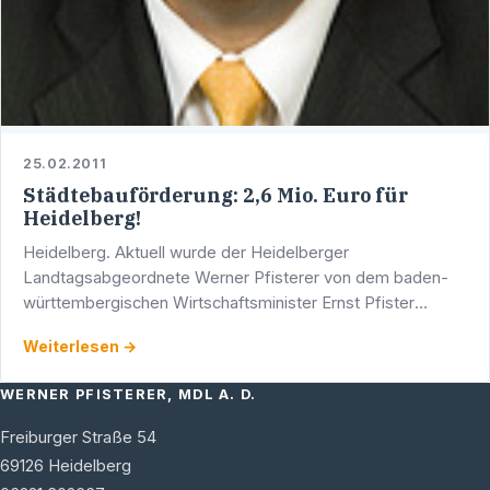
25.02.2011
Städtebauförderung: 2,6 Mio. Euro für
Heidelberg!
Heidelberg. Aktuell wurde der Heidelberger
Landtagsabgeordnete Werner Pfisterer von dem baden-
württembergischen Wirtschaftsminister Ernst Pfister
darüber informiert, dass auch die Stadt Heidelberg von
Weiterlesen →
dem …
WERNER PFISTERER, MDL A. D.
Freiburger Straße 54
69126
Heidelberg