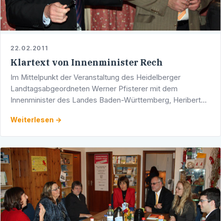
22.02.2011
Klartext von Innenminister Rech
Im Mittelpunkt der Veranstaltung des Heidelberger
Landtagsabgeordneten Werner Pfisterer mit dem
Innenminister des Landes Baden-Württemberg, Heribert
Rech MdL, stand das Thema Innere Sicherheit. Rech ging
Weiterlesen →
hierbei auch …