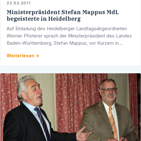
22.02.2011
Ministerpräsident Stefan Mappus MdL
begeisterte in Heidelberg
Auf Einladung des Heidelberger Landtagsabgeordneten
Werner Pfisterer sprach der Ministerpräsident des Landes
Baden-Württemberg, Stefan Mappus, vor Kurzem in
Heidelberg-Kirchheim. Das Interesse an dieser
Weiterlesen →
Veranstaltung …