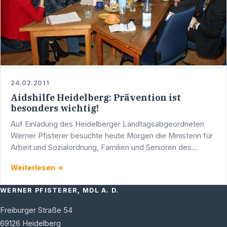
24.02.2011
Aidshilfe Heidelberg: Prävention ist
besonders wichtig!
Auf Einladung des Heidelberger Landtagsabgeordneten
Werner Pfisterer besuchte heute Morgen die Ministerin für
Arbeit und Sozialordnung, Familien und Senioren des
Landes Baden-Württemberg, Dr. Monika Stolz MdL, die …
Weiterlesen →
WERNER PFISTERER, MDL A. D.
Freiburger Straße 54
69126
Heidelberg