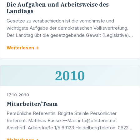
Die Aufgaben und Arbeitsweise des
Landtags
Gesetze zu verabschieden ist die vornehmste und
wichtigste Aufgabe der demokratischen Volksvertretung.
Der Landtag übt die gesetzgebende Gewalt (Legislative)
aus und überwacht die Ausübung der vollziehenden Gewalt
Weiterlesen →
…
2010
17.10.2010
Mitarbeiter/Team
Persönliche Referentin: Brigitte Steinle Persönlicher
Referent: Matthias Busse E-Mail: info@pfisterer.net
Anschrift: Adlerstraße 1/5 69123 HeidelbergTelefon: 06221 -
608080 Fax: 06221 - 608088 Internet: www.pfisterer.net