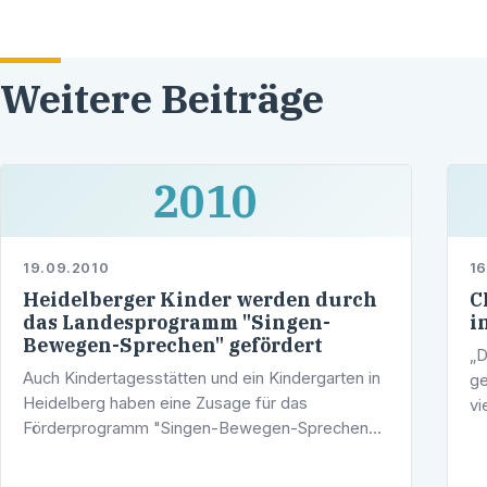
Weitere Beiträge
2010
19.09.2010
16
Heidelberger Kinder werden durch
C
das Landesprogramm "Singen-
i
Bewegen-Sprechen" gefördert
„D
Auch Kindertagesstätten und ein Kindergarten in
ge
Heidelberg haben eine Zusage für das
vi
Förderprogramm "Singen-Bewegen-Sprechen"
de
(SBS) des Landes Baden-Württemberg erhalten.
ve
Dies teilt aktuell der Landtagsabgeordnete des
…