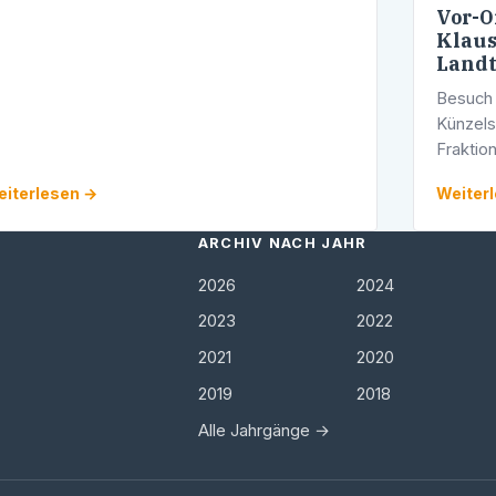
Vor-O
Klaus
Landt
Besuch 
Künzel
Fraktio
Öhringe
iterlesen →
Weiter
Arbeits
des …
ARCHIV NACH JAHR
2026
2024
2023
2022
2021
2020
2019
2018
Alle Jahrgänge →