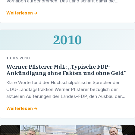
Vorhaben aufgenommen. Das Land schafft damit die
Voraussetzung, dass die Kommunen wieder namhafte
Weiterlesen →
Zuwendungen nach …
2010
19.05.2010
Werner Pfisterer MdL: „Typische FDP-
Ankündigung ohne Fakten und ohne Geld“
Klare Worte fand der Hochschulpolitische Sprecher der
CDU-Landtagsfraktion Werner Pfisterer bezüglich der
aktuellen Äußerungen der Landes-FDP, den Ausbau der
Hochschulen im Land zu Spitzenuniversitäten nach …
Weiterlesen →