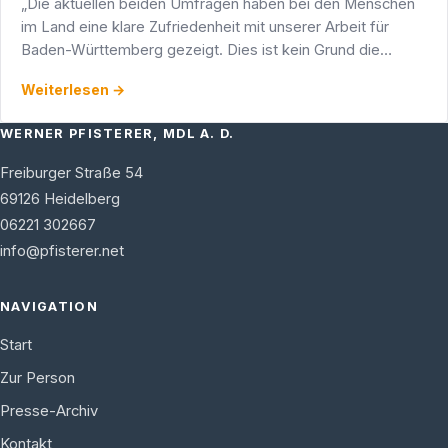
„Die aktuellen beiden Umfragen haben bei den Menschen
im Land eine klare Zufriedenheit mit unserer Arbeit für
Baden-Württemberg gezeigt. Dies ist kein Grund die
Hände in den Schoß zu legen, sondern eine Aufforderung,
Weiterlesen →
…
WERNER PFISTERER, MDL A. D.
Freiburger Straße 54
69126
Heidelberg
06221 302667
info@pfisterer.net
NAVIGATION
Start
Zur Person
Presse-Archiv
Kontakt