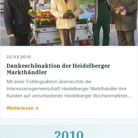
22.03.2010
Dankeschönaktion der Heidelberger
Markthändler
Mit einer Frühlingsaktion überraschte die
Interessensgemeinschaft Heidelberger Markthändler ihre
Kunden auf verschiedenen Heidelberger Wochenmärkten:
Jede Kundin und jeder Kunde bekam als Dankeschön für
Weiterlesen →
die Treue - auch …
2010