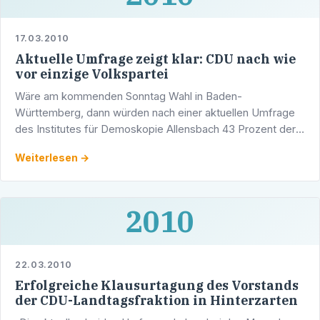
17.03.2010
Aktuelle Umfrage zeigt klar: CDU nach wie
vor einzige Volkspartei
Wäre am kommenden Sonntag Wahl in Baden-
Württemberg, dann würden nach einer aktuellen Umfrage
des Institutes für Demoskopie Allensbach 43 Prozent der
Wählerinnen und Wähler ihre Stimme der CDU geben. „Die
Weiterlesen →
Umfrage belegt …
2010
22.03.2010
Erfolgreiche Klausurtagung des Vorstands
der CDU-Landtagsfraktion in Hinterzarten