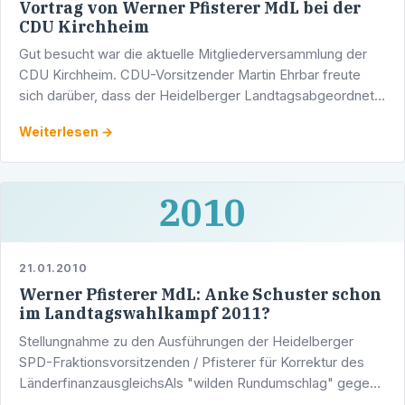
Vortrag von Werner Pfisterer MdL bei der
CDU Kirchheim
Gut besucht war die aktuelle Mitgliederversammlung der
CDU Kirchheim. CDU-Vorsitzender Martin Ehrbar freute
sich darüber, dass der Heidelberger Landtagsabgeordnete
und Stadtrat Werner Pfisterer präsent war und im Rahmen
Weiterlesen →
…
2010
21.01.2010
Werner Pfisterer MdL: Anke Schuster schon
im Landtagswahlkampf 2011?
Stellungnahme zu den Ausführungen der Heidelberger
SPD-Fraktionsvorsitzenden / Pfisterer für Korrektur des
LänderfinanzausgleichsAls "wilden Rundumschlag" gegen
die Bundes- und die Landesregierung bezeichnete der …