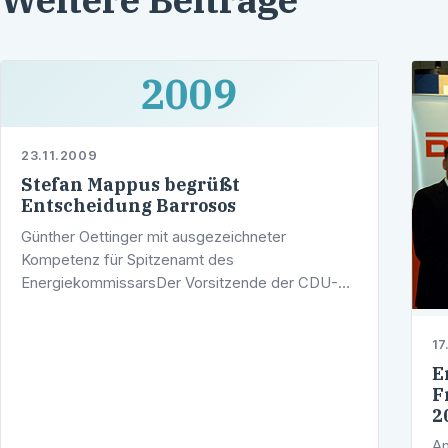
2009
23.11.2009
Stefan Mappus begrüßt
Entscheidung Barrosos
Günther Oettinger mit ausgezeichneter
Kompetenz für Spitzenamt des
EnergiekommissarsDer Vorsitzende der CDU-
Fraktion im Landtag von Baden-Württemberg,
Stefan Mappus, zeigte sich erfreut über die
17
Festlegung des …
E
F
2
Am