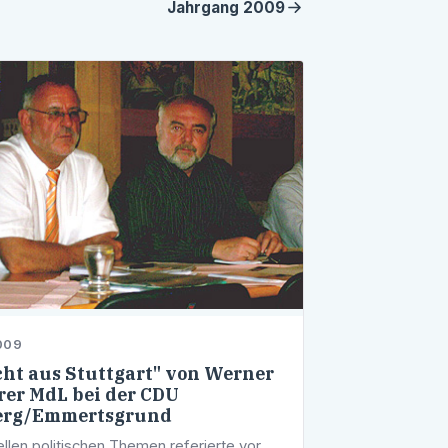
Jahrgang
2009
009
cht aus Stuttgart" von Werner
erer MdL bei der CDU
erg/Emmertsgrund
ellen politischen Themen referierte vor