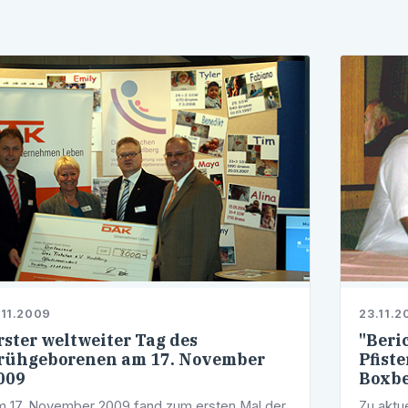
.11.2009
23.11.2
rster weltweiter Tag des
"Beri
rühgeborenen am 17. November
Pfist
009
Boxb
 17. November 2009 fand zum ersten Mal der
Zu aktu