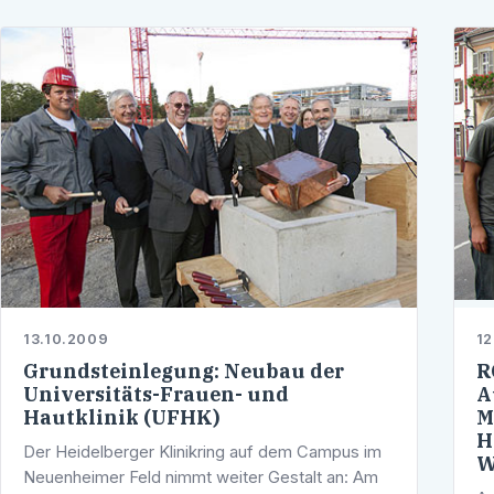
13.10.2009
12
Grundsteinlegung: Neubau der
R
Universitäts-Frauen- und
A
Hautklinik (UFHK)
M
H
Der Heidelberger Klinikring auf dem Campus im
W
Neuenheimer Feld nimmt weiter Gestalt an: Am