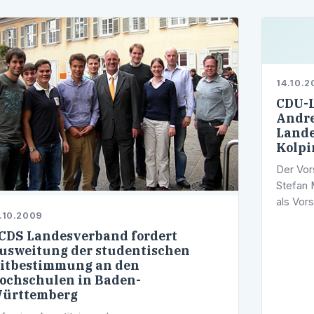
14.10.
CDU-L
Andre
Lande
Kolp
Der Vor
Stefan 
als Vor
.10.2009
Württem
der CDU
CDS Landesverband fordert
usweitung der studentischen
itbestimmung an den
ochschulen in Baden-
ürttemberg