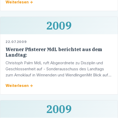
Weiterlesen →
2009
22.07.2009
Werner Pfisterer MdL berichtet aus dem
Landtag:
Christoph Palm MdL ruft Abgeordnete zu Disziplin und
Geschlossenheit auf - Sonderausschuss des Landtags
zum Amoklauf in Winnenden und WendlingenMit Blick auf
den Bundestagswahlkampf 2009 hat der Vorsitzende des
Weiterlesen →
…
2009