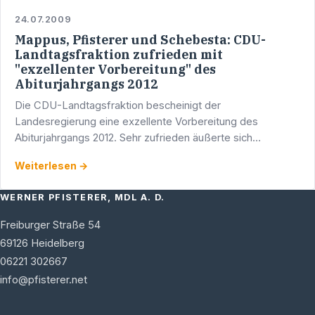
24.07.2009
Mappus, Pfisterer und Schebesta: CDU-
Landtagsfraktion zufrieden mit
"exzellenter Vorbereitung" des
Abiturjahrgangs 2012
Die CDU-Landtagsfraktion bescheinigt der
Landesregierung eine exzellente Vorbereitung des
Abiturjahrgangs 2012. Sehr zufrieden äußerte sich
Fraktionsvorsitzender Stefan Mappus auf die
Weiterlesen →
Beantwortung der Großen Anfrage …
WERNER PFISTERER, MDL A. D.
Freiburger Straße 54
69126
Heidelberg
06221 302667
info@pfisterer.net