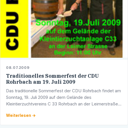
08.07.2009
Traditionelles Sommerfest der CDU
Rohrbach am 19. Juli 2009
Das traditionelle Sommerfest der CDU Rohrbach findet am
Sonntag, 19. Juli 2009 auf dem Gelände des
Kleintierzuchtvereins C 33 Rohrbach an der Leimerstraße
statt. Das Fest wird um 11:30 Uhr vom
Weiterlesen →
Landtagsabgeordneten und …