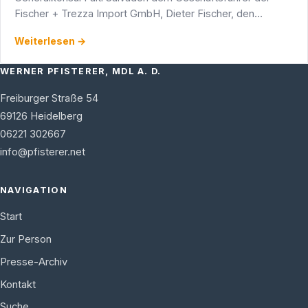
Fischer + Trezza Import GmbH, Dieter Fischer, den
Verdienstorden Cavaliere al Merito della Repubblica …
Weiterlesen →
WERNER PFISTERER, MDL A. D.
Freiburger Straße 54
69126
Heidelberg
06221 302667
info@pfisterer.net
NAVIGATION
Start
Zur Person
Presse-Archiv
Kontakt
Suche