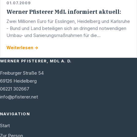
01.07.2009
Werner Pfisterer MdL informiert aktuell:
Zwei Millionen Euro für Esslingen, Heidelberg und Karlsruhe
- Bund und Land beteiligen sich an dringend notwendigen
Umbau- und Sanierungsmaßnahmen für die
SoziokulturSoziokulturelle Zentren in Esslingen, Heidelberg
Weiterlesen →
und …
WERNER PFISTERER, MDL A. D.
Freiburger Straße 54
69126
Heidelberg
06221 302667
info@pfisterer.net
NAVIGATION
Start
Zur Person