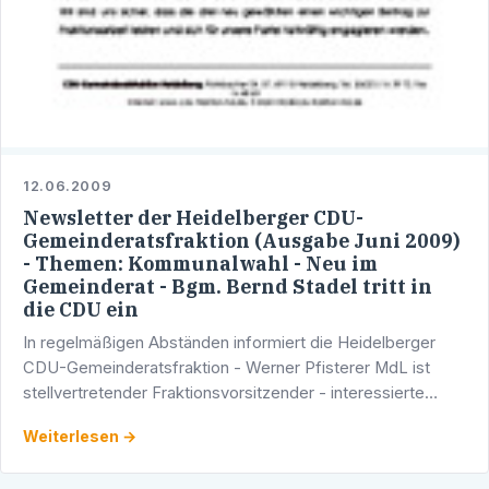
12.06.2009
Newsletter der Heidelberger CDU-
Gemeinderatsfraktion (Ausgabe Juni 2009)
- Themen: Kommunalwahl - Neu im
Gemeinderat - Bgm. Bernd Stadel tritt in
die CDU ein
In regelmäßigen Abständen informiert die Heidelberger
CDU-Gemeinderatsfraktion - Werner Pfisterer MdL ist
stellvertretender Fraktionsvorsitzender - interessierte
Bürgerinnen und Bürger via E-Mail über aktuelle Themen in
Weiterlesen →
…