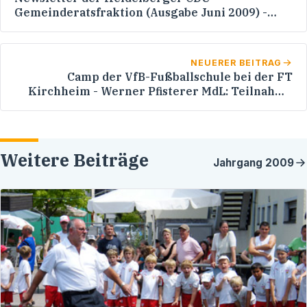
Gemeinderatsfraktion (Ausgabe Juni 2009) -
Themen: Kommunalwahl - Neu im Gemeinderat
- Bgm. Bernd Stadel tritt in die CDU ein
NEUERER BEITRAG
Camp der VfB-Fußballschule bei der FT
Kirchheim - Werner Pfisterer MdL: Teilnahme
am "Promi-Torwandschießen"
Weitere Beiträge
Jahrgang
2009