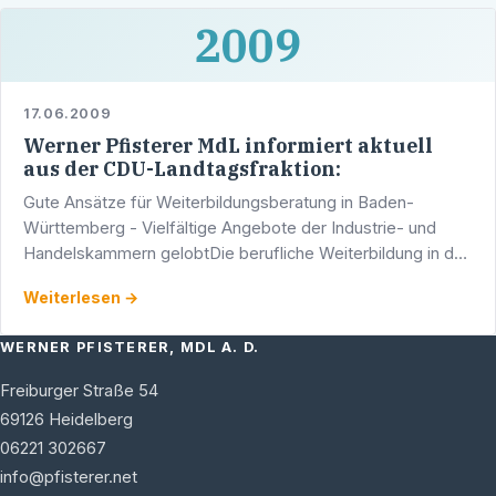
2009
17.06.2009
Werner Pfisterer MdL informiert aktuell
aus der CDU-Landtagsfraktion:
Gute Ansätze für Weiterbildungsberatung in Baden-
Württemberg - Vielfältige Angebote der Industrie- und
Handelskammern gelobtDie berufliche Weiterbildung in der
Kurzarbeit begrüßt Sabine Kurtz MdL als intelligenten …
Weiterlesen →
WERNER PFISTERER, MDL A. D.
Freiburger Straße 54
69126
Heidelberg
06221 302667
info@pfisterer.net