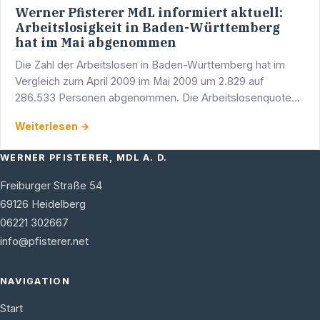
Werner Pfisterer MdL informiert aktuell:
Arbeitslosigkeit in Baden-Württemberg
hat im Mai abgenommen
Die Zahl der Arbeitslosen in Baden-Württemberg hat im
Vergleich zum April 2009 im Mai 2009 um 2.829 auf
286.533 Personen abgenommen. Die Arbeitslosenquote
ist damit im Vergleich zum Vormonat von 5,2 % auf 5,1 %
Weiterlesen →
gesunken.
WERNER PFISTERER, MDL A. D.
Freiburger Straße 54
69126
Heidelberg
06221 302667
info@pfisterer.net
NAVIGATION
Start