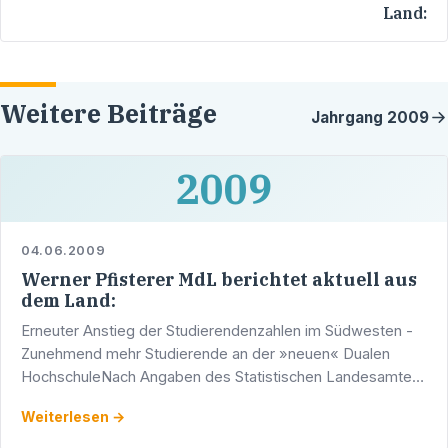
Land:
Weitere Beiträge
Jahrgang
2009
2009
04.06.2009
Werner Pfisterer MdL berichtet aktuell aus
dem Land:
Erneuter Anstieg der Studierendenzahlen im Südwesten -
Zunehmend mehr Studierende an der »neuen« Dualen
HochschuleNach Angaben des Statistischen Landesamtes
waren im Wintersemester 2008/09 insgesamt 259 192
Weiterlesen →
Studierende …