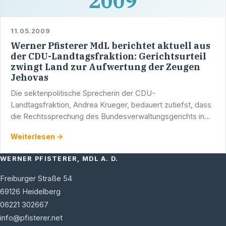
2009
11.05.2009
Werner Pfisterer MdL berichtet aktuell aus
der CDU-Landtagsfraktion: Gerichtsurteil
zwingt Land zur Aufwertung der Zeugen
Jehovas
Die sektenpolitische Sprecherin der CDU-
Landtagsfraktion, Andrea Krueger, bedauert zutiefst, dass
die Rechtssprechung des Bundesverwaltungsgerichts in
Leipzig auch das Land Baden-Württemberg dazu zwingt,
Weiterlesen →
den Zeugen …
WERNER PFISTERER, MDL A. D.
Freiburger Straße 54
69126
Heidelberg
06221 302667
info@pfisterer.net