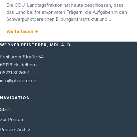
Die CDU-Landtagsfraktion hat heute beschlossen, dass
das Land bei freien/privaten Trägern, die Aufgaben in den
Schwerpunktbereichen Bildungsinfrastruktur und
Infrastruktur wahrnehmen, sich mit 25 % der Zuwendung im
Weiterlesen →
…
WERNER PFISTERER, MDL A. D.
Freiburger Straße 54
69126
Heidelberg
06221 302667
info@pfisterer.net
NAVIGATION
Start
Zur Person
Presse-Archiv