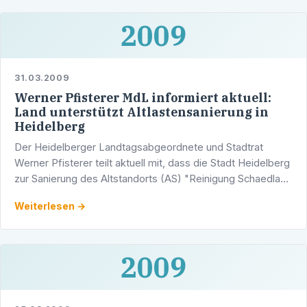
2009
31.03.2009
Werner Pfisterer MdL informiert aktuell:
Land unterstützt Altlastensanierung in
Heidelberg
Der Heidelberger Landtagsabgeordnete und Stadtrat
Werner Pfisterer teilt aktuell mit, dass die Stadt Heidelberg
zur Sanierung des Altstandorts (AS) "Reinigung Schaedla"
Zuwendungen vom Land Baden-Württemberg in Höhe von
Weiterlesen →
…
2009