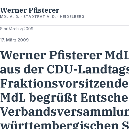
Werner Pfisterer
MDL A. D. · STADTRAT A. D. · HEIDELBERG
Start
/
Archiv
/
2009
17. März 2009
Werner Pfisterer MdL 
aus der CDU-Landtags
Fraktionsvorsitzende
MdL begrüßt Entsche
Verbandsversammlun
württembergischen 