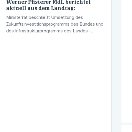
Werner Pfisterer MdL berichtet
aktuell aus dem Landtag:
Ministerrat beschließt Umsetzung des
Zukunftsinvestitionsprogramms des Bundes und
des Infrastrukturprogramms des Landes -
Maßnahmen zur Stärkung der Wirtschaft und zur
Sicherung von Arbeitsplätzen können jetzt
schnell …