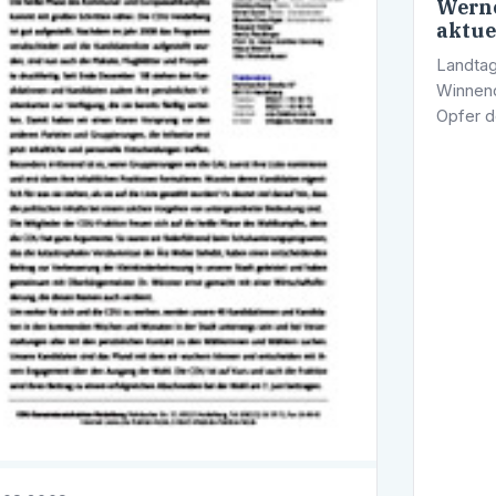
Werne
aktue
Landtag
Winnend
Opfer d
Wendlin
deren A