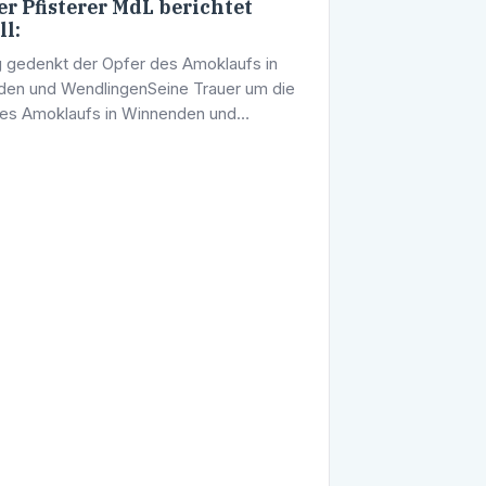
r Pfisterer MdL berichtet
ll:
 gedenkt der Opfer des Amoklaufs in
en und WendlingenSeine Trauer um die
es Amoklaufs in Winnenden und
gen sowie seine Anteilnahme gegenüber
ngehörigen hat der Landtag von …