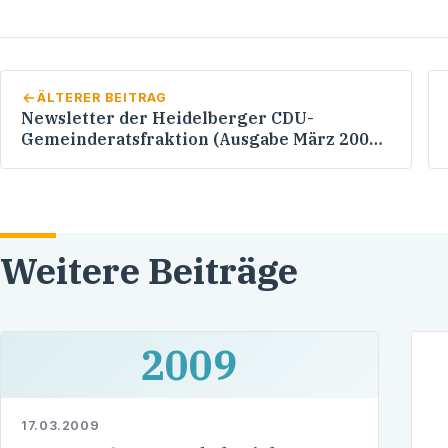
ÄLTERER BEITRAG
Newsletter der Heidelberger CDU-
Gemeinderatsfraktion (Ausgabe März 2009)
- Themen: Wahlkampf -
Gestaltungswettbewerb zur
Neckaruferpromenade - Altes Hallenbad -
Zuschusserhöhung für Vereine
Weitere Beiträge
2009
17.03.2009