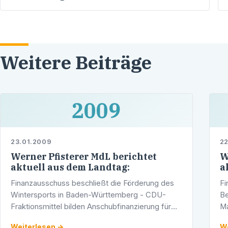
Weitere Beiträge
2009
23.01.2009
22
Werner Pfisterer MdL berichtet
W
aktuell aus dem Landtag:
a
Finanzausschuss beschließt die Förderung des
Fi
Wintersports in Baden-Württemberg - CDU-
Be
Fraktionsmittel bilden Anschubfinanzierung für
Ma
Neuorganisation des LeistungssportsAuf
vo
Weiterlesen →
We