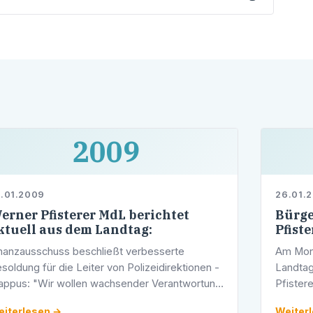
2009
.01.2009
26.01.
erner Pfisterer MdL berichtet
Bürge
ktuell aus dem Landtag:
Pfist
nanzausschuss beschließt verbesserte
Am Mont
soldung für die Leiter von Polizeidirektionen -
Landtag
ppus: "Wir wollen wachsender Verantwortung
Pfistere
n Polizeidirektionsleitern gerecht werden“Auf
Bürgers
iterlesen →
Weiter