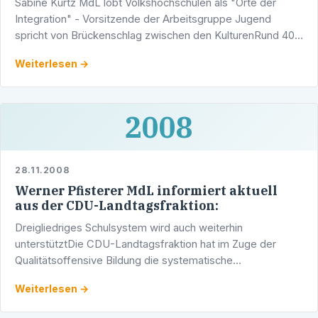
Sabine Kurtz MdL lobt Volkshochschulen als "Orte der
Integration" - Vorsitzende der Arbeitsgruppe Jugend
spricht von Brückenschlag zwischen den KulturenRund 40
Prozent aller Integrationskurse in Baden-Württemberg
Weiterlesen →
werden …
2008
28.11.2008
Werner Pfisterer MdL informiert aktuell
aus der CDU-Landtagsfraktion:
Dreigliedriges Schulsystem wird auch weiterhin
unterstütztDie CDU-Landtagsfraktion hat im Zuge der
Qualitätsoffensive Bildung die systematische
Weiterentwicklung von Hauptschulen zu Werkrealschulen
Weiterlesen →
auf den Weg gebracht. …