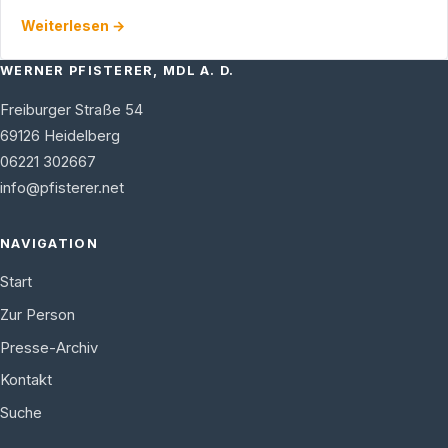
Bürgerinnen und Bürger via E-Mail über aktuelle Themen in
Weiterlesen →
…
WERNER PFISTERER, MDL A. D.
Freiburger Straße 54
69126
Heidelberg
06221 302667
info@pfisterer.net
NAVIGATION
Start
Zur Person
Presse-Archiv
Kontakt
Suche