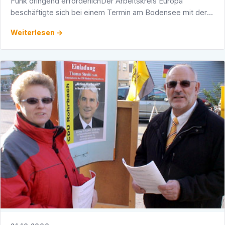
Funk dringend erforderlichDer Arbeitskreis Europa
beschäftigte sich bei einem Termin am Bodensee mit der
Zusammenarbeit in der Region. Bei Gesprächen mit
Weiterlesen →
Vertretern …