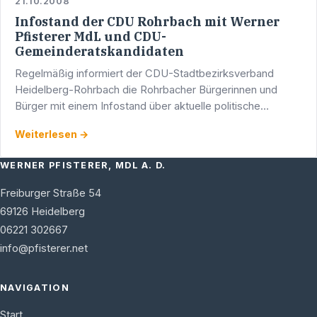
21.10.2008
Infostand der CDU Rohrbach mit Werner
Pfisterer MdL und CDU-
Gemeinderatskandidaten
Regelmäßig informiert der CDU-Stadtbezirksverband
Heidelberg-Rohrbach die Rohrbacher Bürgerinnen und
Bürger mit einem Infostand über aktuelle politische
Themen. CDU-Vorsitzender Gustav Gregor hatte im
Weiterlesen →
Vorfeld wieder …
WERNER PFISTERER, MDL A. D.
Freiburger Straße 54
69126
Heidelberg
06221 302667
info@pfisterer.net
NAVIGATION
Start