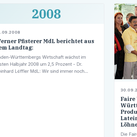
2008
5.09.2008
erner Pfisterer MdL berichtet aus
em Landtag:
den-Württembergs Wirtschaft wächst im
sten Halbjahr 2008 um 2,5 Prozent - Dr.
inhard Löffler MdL: Wir sind immer noch
port-LokomotiveDie baden-württembergische
rtschaft legte zur Jahresmitte 2008 trotz der
30.09.
Faire
Württ
Produ
Latei
Löhne
Die Fai