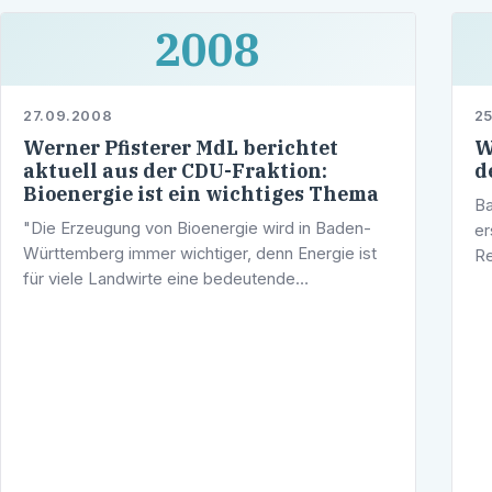
2008
27.09.2008
2
Werner Pfisterer MdL berichtet
W
aktuell aus der CDU-Fraktion:
d
Bioenergie ist ein wichtiges Thema
Ba
"Die Erzeugung von Bioenergie wird in Baden-
er
Württemberg immer wichtiger, denn Energie ist
Re
für viele Landwirte eine bedeutende
Ex
Einnahmequelle", so der stellvertretende
Wi
Vorsitzende des Arbeitskreises Landwirtschaft
…
und …