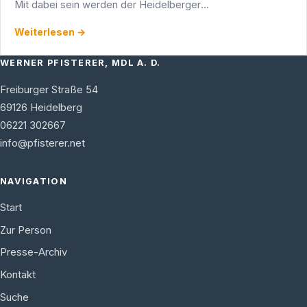
Mit dabei sein werden der Heidelberger
Bundestagsabgeordnete Dr. Karl A. Lamers, der
Weiterlesen →
Landtagsabgeordnete und …
WERNER PFISTERER, MDL A. D.
Freiburger Straße 54
69126
Heidelberg
06221 302667
info@pfisterer.net
NAVIGATION
Start
Zur Person
Presse-Archiv
Kontakt
Suche