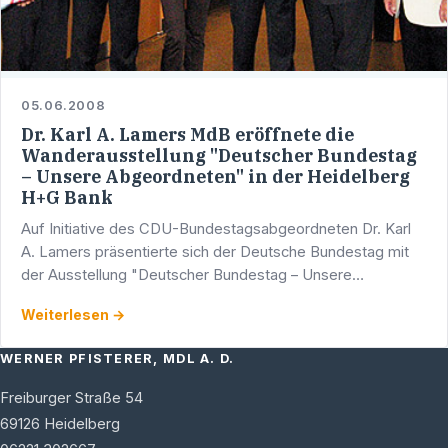
05.06.2008
Dr. Karl A. Lamers MdB eröffnete die
Wanderausstellung "Deutscher Bundestag
– Unsere Abgeordneten" in der Heidelberg
H+G Bank
Auf Initiative des CDU-Bundestagsabgeordneten Dr. Karl
A. Lamers präsentierte sich der Deutsche Bundestag mit
der Ausstellung "Deutscher Bundestag – Unsere
Abgeordneten" in der H+G-Bank Heidelberg, Hauptstraße
Weiterlesen →
46, 69117 …
WERNER PFISTERER, MDL A. D.
Freiburger Straße 54
69126
Heidelberg