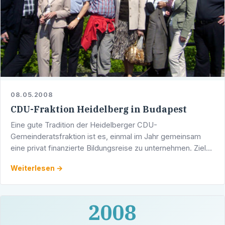
08.05.2008
CDU-Fraktion Heidelberg in Budapest
Eine gute Tradition der Heidelberger CDU-
Gemeinderatsfraktion ist es, einmal im Jahr gemeinsam
eine privat finanzierte Bildungsreise zu unternehmen. Ziel
der diesjährigen Fahrt war Budapest, die Hauptstadt der
Weiterlesen →
Republik …
2008