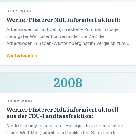
07.05.2008
Werner Pfisterer MdL informiert aktuell:
Arbeitslosenzahl auf Zehnjahrestief - Zum 89. in Folge
niedrigster Wert aller Bundesländer Die Zahl der
Arbeitslosen in Baden-Württemberg hat im Vergleich zum
März 2008 im April 2008 um 4.293 auf 233.575 Personen
Weiterlesen →
…
2008
08.05.2008
Werner Pfisterer MdL informiert aktuell
aus der CDU-Landtagsfraktion:
Niederlassungserlaubnis für Hochqualifizierte erleichtern -
Guido Wolf MdL, arbeitsmarktpolitischer Sprecher der